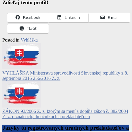
Zdieľaj tento profil!
Facebook
LinkedIn
E-mail
Tlačiť
Posted in
Vyhláška
VYHLÁŠKA Ministerstva spravodlivosti Slovenskej republiky z 8.
septembra 2016 256/2016 Z. z.
ZÁKON 93/2006 Z. z. ktorým sa mení a dopĺňa zákon č. 382/2004
Z. z. o znalcoch, tlmočníkoch a prekladateľoch
Jazyky tu registrovaných úradných prekladateľov a