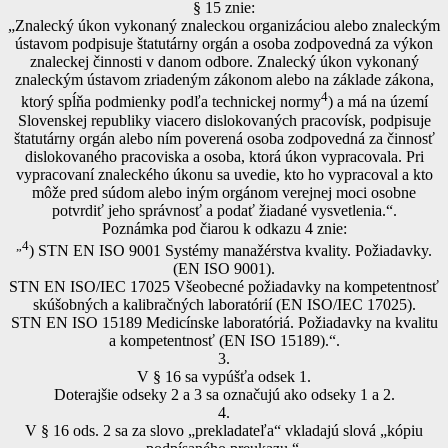
§ 15 znie:
„Znalecký úkon vykonaný znaleckou organizáciou alebo znaleckým
ústavom podpisuje štatutárny orgán a osoba zodpovedná za výkon
znaleckej činnosti v danom odbore. Znalecký úkon vykonaný
znaleckým ústavom zriadeným zákonom alebo na základe zákona,
4
ktorý spĺňa podmienky podľa technickej normy
) a má na území
Slovenskej republiky viacero dislokovaných pracovísk, podpisuje
štatutárny orgán alebo ním poverená osoba zodpovedná za činnosť
dislokovaného pracoviska a osoba, ktorá úkon vypracovala. Pri
vypracovaní znaleckého úkonu sa uvedie, kto ho vypracoval a kto
môže pred súdom alebo iným orgánom verejnej moci osobne
potvrdiť jeho správnosť a podať žiadané vysvetlenia.“.
Poznámka pod čiarou k odkazu 4 znie:
„4
) STN EN ISO 9001 Systémy manažérstva kvality. Požiadavky.
(EN ISO 9001).
STN EN ISO/IEC 17025 Všeobecné požiadavky na kompetentnosť
skúšobných a kalibračných laboratórií (EN ISO/IEC 17025).
STN EN ISO 15189 Medicínske laboratóriá. Požiadavky na kvalitu
a kompetentnosť (EN ISO 15189).“.
3.
V § 16 sa vypúšťa odsek 1.
Doterajšie odseky 2 a 3 sa označujú ako odseky 1 a 2.
4.
V § 16 ods. 2 sa za slovo „prekladateľa“ vkladajú slová „kópiu