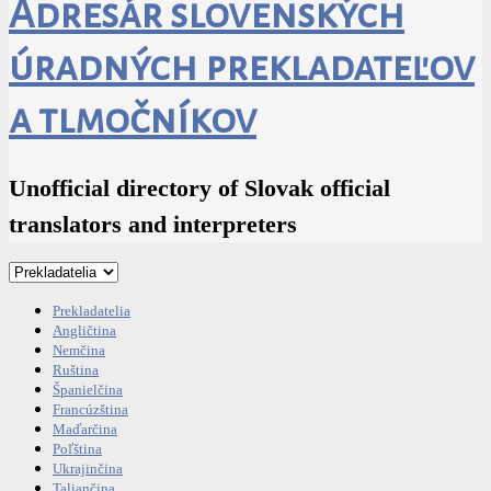
Adresár slovenských
úradných prekladateľov
a tlmočníkov
Unofficial directory of Slovak official
translators and interpreters
Prekladatelia
Angličtina
Nemčina
Ruština
Španielčina
Francúzština
Maďarčina
Poľština
Ukrajinčina
Taliančina