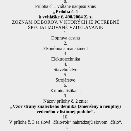
8.
Príloha č. 1 vrátane nadpisu znie:
„Príloha č. 1
k vyhláške č. 490/2004 Z. z.
ZOZNAM ODBOROV, V KTORÝCH JE POTREBNÉ
ŠPECIALIZOVANÉ VZDELÁVANIE
1.
Doprava cestná
2.
Ekonómia a manažment
3.
Elektrotechnika
4.
Stavebníctvo
5.
Strojárstvo
6.
Kriminalistika.“.
9.
Názov prílohy č. 2 znie:
„Vzor strany znaleckého denníka (zmenšený a neúplný)
vedeného v listinnej podobe“.
10.
V prílohe č. 3 sa slová „číslo/rok“ nahrádzajú slovom „číslo“.
11.