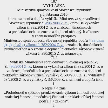
107
VYHLÁŠKA
Ministerstva spravodlivosti Slovenskej republiky
z 5. februára 2016,
ktorou sa mení a dopĺňa vyhláška Ministerstva spravodlivosti
Slovenskej republiky č.
490/2004 Z. z.
, ktorou sa vykonáva
zákon č. 382/2004 Z. z. o znalcoch, tlmočníkoch
a prekladateľoch a o zmene a doplnení niektorých zákonov
v znení neskorších predpisov
Ministerstvo spravodlivosti Slovenskej republiky podľa
§ 33 písm.
b)
,
c)
,
e) až g) zákona č. 382/2004 Z. z.
o znalcoch, tlmočníkoch a
prekladateľoch a o zmene a doplnení niektorých zákonov v znení
zákona č. 390/2015 Z. z. ustanovuje:
Čl. I
Vyhláška Ministerstva spravodlivosti Slovenskej republiky
č.
490/2004 Z. z.
, ktorou sa vykonáva zákon č. 382/2004 Z. z. o
znalcoch, tlmočníkoch a prekladateľoch a o zmene a doplnení
niektorých zákonov v znení vyhlášky č. 500/2005 Z. z., vyhlášky č.
534/2008 Z. z. a vyhlášky č. 33/2009 Z. z. sa mení a dopĺňa takto:
1.
Nadpis § 4 znie:
„Podrobnosti o spôsobe preukazovania výkonu činnosti obdobnej
znaleckej činnosti, tlmočníckej činnosti a prekladateľskej činnosti
podľa § 7 zákona“.
2.