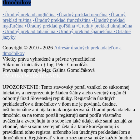
tlmočníkov
•Úradný preklad angličtina
•Úradný preklad nemčina
•Úradný
preklad ruština
•Úradný preklad francúzština
•Úradný preklad
maďarčina
•Úradný preklad poľština
•Úradný preklad ukrajinčina
•Úradný preklad taliančina
•Úradný preklad španielčina
•Ostatné
jazyky
Copyright © 2010 - 2026
Adresár úradných prekladateľov a
tlmočníkov
.
Všetky práva vyhradené a právne vymožiteľné
Súkromná iniciatíva † Ing. Peter Gomolčák
Prevzala a spravuje Mgr. Galina Gomolčáková
TVORBA WEBSTRÁNOK
UPOZORNENIE: Tento stavovský portál vznikol zo súkromnej
iniciatívy a nereprezentuje žiaden štátny alebo verejný orgán či
odborný úrad Slovenskej republiky. Registrácia úradných
prekladateľov a tlmočníkov v ňom nie je povinná, úradne,
inštitucionálne ani nijako inak organizovaná. Úradní prekladatelia a
tlmočníci sa na tomto portáli registrujú sami podľa vlastného
uváženia a zverejňujú tu o sebe len také údaje, aké sami uznajú za
vhodné, aké si sami zverejniť želajú a ktoré korešpondujú s
pravidlami tohto registra, určeného len úradným prekladateľom a
tlmočníkom. Registrovať v tomto zozname sa môže každý úradný