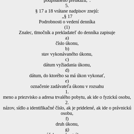
podpísaného preukazu,“.
5.
§ 17 a 18 vrátane nadpisov znejú:
„§ 17
Podrobnosti o vedení denníka
(1)
Znalec, tlmočník a prekladateľ do denníka zapisuje
a)
číslo úkonu,
b)
stav vykonávaného úkonu,
c)
dátum vyžiadania úkonu,
d)
dátum, do ktorého sa má úkon vykonať,
e)
označenie zadávateľa úkonu v rozsahu
1.
meno a priezvisko a adresa trvalého pobytu, ak ide o fyzickú osobu,
2.
názov, sídlo a identifikačné číslo, ak je pridelené, ak ide o právnickú
osobu,
f)
druh úkonu,
g)