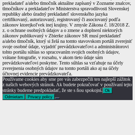
prekladateľ a/alebo tlmočník aktuálne zapísaný v Zozname znalcov,
tlmočníkov a prekladateľov Ministerstva spravodlivosti Slovenskej
republiky alebo úradný prekladateľ slovenského jazyka
certifikovaný, autorizovaný, registrovaný či asociovaný podľa
zákonov ktorejkoľvek inej krajiny. V zmysle Zákona č. 18/2018 Z.
z. o ochrane osobných údajov a o zmene a doplnení niektorých
zákonov publikovaný v Zbierke zákonov SR musí prekladateľ
a/alebo tlmočník, ktorý si želá na tomto stavovskom portáli zverejniť
svoje osobné údaje, vyjadriť prevádzkovateľovi a administrátorovi
tohto portálu súhlas so spracovaním svojich osobných údajov,
vrátane fotografie, v rozsahu, v akom tieto údaje sám
prevádzkovateľovi poskytne. Tento súhlas sa vzťahuje na účely
zverejnenia osobných údajov na tomto portáli ako aj na účely
účtovnej evidencie prevádzkovateľa.
Používame cookies aby sme pre vás zabezpečili ten najlepší zážitok
z našich webových stránok. Ak budete pokračovať v používaní tejto
stránky budeme predpokladať, že ste s ňou spokojní.
Ok
Odmietam
Privacy policy