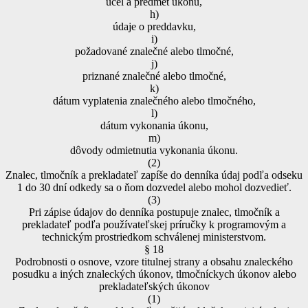
účel a predmet úkonu,
h)
údaje o preddavku,
i)
požadované znalečné alebo tlmočné,
j)
priznané znalečné alebo tlmočné,
k)
dátum vyplatenia znalečného alebo tlmočného,
l)
dátum vykonania úkonu,
m)
dôvody odmietnutia vykonania úkonu.
(2)
Znalec, tlmočník a prekladateľ zapíše do denníka údaj podľa odseku
1 do 30 dní odkedy sa o ňom dozvedel alebo mohol dozvedieť.
(3)
Pri zápise údajov do denníka postupuje znalec, tlmočník a
prekladateľ podľa používateľskej príručky k programovým a
technickým prostriedkom schválenej ministerstvom.
§ 18
Podrobnosti o osnove, vzore titulnej strany a obsahu znaleckého
posudku a iných znaleckých úkonov, tlmočníckych úkonov alebo
prekladateľských úkonov
(1)