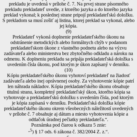
prekladu je uvedená v prílohe č. 7. Na prvej strane písomného
prekladu prekladateľ uvedie, z ktorého jazyka a do ktorého jazyka
preklad vykonal; k poslednej strane pripojí prekladateľskú doložku.
S prekladom sa musí zošiť aj listina, ktorej preklad sa vykonal, alebo
jej kópia.
(9)
Prekladateľ vykoná doplnenie prekladateľského úkonu na
odstránenie metodických alebo formálnych chýb v podanom
prekladateľskom úkone z vlastného podnetu alebo na výzvu
zadávateľa alebo ministerstva bez zbytočného odkladu a nároku na
odmenu. K doplneniu prekladu sa pripája prekladateľská doložka s
uvedením čísla úkonu, pod ktorým je úkon zapísaný v denníku.
(10)
Kópiu prekladateľského úkonu vyhotoví prekladateľ na žiadosť
zadávateľa alebo inej oprávnenej osoby. Za vyhotovenie kópie patrí
len náhrada nákladov. Kópia prekladateľského úkonu obsahuje
titulnú stranu, kompletný prekladateľský úkon, ktorého kópia sa
vyhotovuje a prekladateľskú doložku s uvedením čísla, pod ktorým
je kópia zapísaná v denníku. Prekladateľská doložka kópie
prekladateľského úkonu okrem všeobecných náležitostí uvedených
v prílohe č. 7 obsahuje aj dátum a miesto vyhotovenia kópie a
odtlačok úradnej pečiatky prekladateľa.“.
Poznámka pod čiarou k odkazu 5 znie:
„5
) § 17 ods. 6 zákona č. 382/2004 Z. z.“.