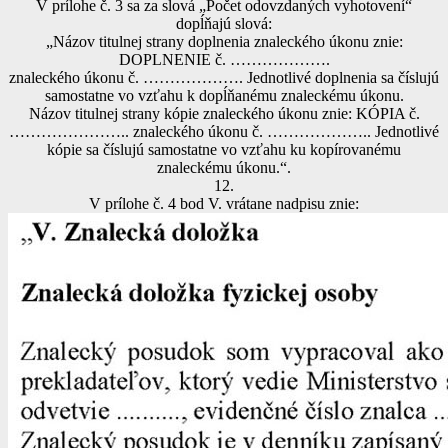
V prílohe č. 3 sa za slová „Počet odovzdaných vyhotovení“
dopĺňajú slová:
„Názov titulnej strany doplnenia znaleckého úkonu znie:
DOPLNENIE č. ……………….
znaleckého úkonu č. ………………. Jednotlivé doplnenia sa číslujú
samostatne vo vzťahu k dopĺňanému znaleckému úkonu.
Názov titulnej strany kópie znaleckého úkonu znie: KÓPIA č.
………………….. znaleckého úkonu č. ……………….. Jednotlivé
kópie sa číslujú samostatne vo vzťahu ku kopírovanému
znaleckému úkonu.“.
12.
V prílohe č. 4 bod V. vrátane nadpisu znie: