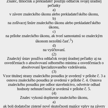
Znalec, tlmočník a prekladateľ použijú odtlačok svojej úradnej
pečiatky
a)
v závere znaleckého úkonu alebo prekladateľského úkonu,
b)
na zošívacej šnúre znaleckého úkonu alebo prekladateľského
úkonu,
c)
na prílohe znaleckého úkonu, ak tvorí samostatnú so znaleckým
5
úkonom nezošitú časť.
)
d)
na vyúčtovaní.
(2)
Znalecký ústav používa odtlačok svojej úradnej pečiatky aj na
osvedčeniach o absolvovaní odborného minima a osvedčeniach o
absolvovaní špecializovaného vzdelávania.
(3)
Vzor titulnej strany znaleckého posudku je uvedený v prílohe č. 3 a
osnova znaleckého posudku je uvedená v prílohe č. 4. Osnova
znaleckého posudku pre odbor stavebníctvo, odvetvie odhad
hodnoty nehnuteľností je uvedená v prílohe č. 5.
(4)
Znalec vykoná doplnenie znaleckého úkonu,
a)
ak boli dodatočne zistené nové skutočnosti majúce vplyv na závery