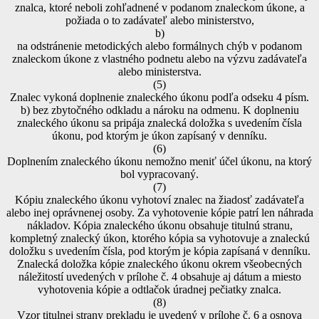
znalca, ktoré neboli zohľadnené v podanom znaleckom úkone, a
požiada o to zadávateľ alebo ministerstvo,
b)
na odstránenie metodických alebo formálnych chýb v podanom
znaleckom úkone z vlastného podnetu alebo na výzvu zadávateľa
alebo ministerstva.
(5)
Znalec vykoná doplnenie znaleckého úkonu podľa odseku 4 písm.
b) bez zbytočného odkladu a nároku na odmenu. K doplneniu
znaleckého úkonu sa pripája znalecká doložka s uvedením čísla
úkonu, pod ktorým je úkon zapísaný v denníku.
(6)
Doplnením znaleckého úkonu nemožno meniť účel úkonu, na ktorý
bol vypracovaný.
(7)
Kópiu znaleckého úkonu vyhotoví znalec na žiadosť zadávateľa
alebo inej oprávnenej osoby. Za vyhotovenie kópie patrí len náhrada
nákladov. Kópia znaleckého úkonu obsahuje titulnú stranu,
kompletný znalecký úkon, ktorého kópia sa vyhotovuje a znaleckú
doložku s uvedením čísla, pod ktorým je kópia zapísaná v denníku.
Znalecká doložka kópie znaleckého úkonu okrem všeobecných
náležitostí uvedených v prílohe č. 4 obsahuje aj dátum a miesto
vyhotovenia kópie a odtlačok úradnej pečiatky znalca.
(8)
Vzor titulnej strany prekladu je uvedený v prílohe č. 6 a osnova