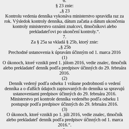
6.
§ 23 znie:
„§ 23
Kontrolu vedenia denníka vykonáva ministerstvo spravidla raz za
rok. Výsledok kontroly denníka, dátum začatia a dátum ukončenia
kontroly ministerstvo oznámi znalcovi, tlmočníkovi alebo
prekladateľovi po ukončení kontroly.“.
7.
Za § 25a sa vkladá § 25b, ktorý znie:
„§ 25b
Prechodné ustanovenia k úpravám účinným od 1. marca 2016
(1)
O úkonoch, ktoré vznikli pred 1. júlom 2016, vedie znalec, tlmočník
alebo prekladateľ denník podľa predpisov účinných do 29. februára
2016.
(2)
Denník vedený podľa odseku 1 vrátane podrobností o vedení
denníka a o ďalších údajoch zapisovaných do denníka sa spravujú
ustanoveniami predpisov účinných do 29. februára 2016.
Ministerstvo pri kontrole denníka vedeného podľa odseku 1
postupuje podľa predpisov účinných do 29. februára 2016.
(3)
O úkonoch, ktoré vznikli po 1. júli 2016, vedie znalec, tlmočník
alebo prekladateľ denník podľa predpisov účinných od 1. marca
2016.“.