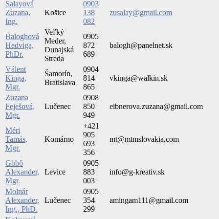
Salayová
0903
Zuzana,
Košice
138
zusalay@gmail.com
Ing.
082
Veľký
Baloghová
0905
Meder,
Hedviga,
872
balogh@panelnet.sk
Dunajská
PhDr.
689
Streda
Válent
0904
Šamorín,
Kinga,
814
vkinga@walkin.sk
Bratislava
Mgr.
865
Zuzana
0908
Feješová,
Lučenec
850
eibnerova.zuzana@gmail.com
Mgr.
949
+421
Méri
905
Tamás,
Komárno
mt@mtmslovakia.com
693
Mgr.
356
Göbő
0905
Alexander,
Levice
883
info@g-kreativ.sk
Mgr.
003
Molnár
0905
Alexander,
Lučenec
354
amingam111@gmail.com
Ing., PhD.
299