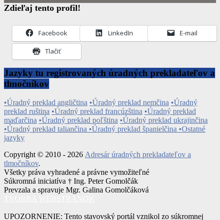
Zdieľaj tento profil!
Facebook
LinkedIn
E-mail
Tlačiť
Jazyky tu registrovaných úradných prekladateľov a
tlmočníkov
•Úradný preklad angličtina
•Úradný preklad nemčina
•Úradný
preklad ruština
•Úradný preklad francúzština
•Úradný preklad
maďarčina
•Úradný preklad poľština
•Úradný preklad ukrajinčina
•Úradný preklad taliančina
•Úradný preklad španielčina
•Ostatné
jazyky
Copyright © 2010 - 2026
Adresár úradných prekladateľov a
tlmočníkov
.
Všetky práva vyhradené a právne vymožiteľné
Súkromná iniciatíva † Ing. Peter Gomolčák
Prevzala a spravuje Mgr. Galina Gomolčáková
TVORBA WEBSTRÁNOK
UPOZORNENIE: Tento stavovský portál vznikol zo súkromnej