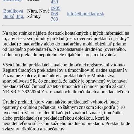
459
0905
Bottlíková
Nitra, Nové
068
info@ibpreklady.sk
Ildikó, Ing.
Zámky
703
Na tejto stránke nájdete dostatok kontaktných a iných informácií na
to, aby ste si svoj úradný preklad (resp. overený preklad či „súdny“
preklad) z maďarčiny alebo do maďarčiny mohli objednať priamo
od úradného prekladateľa. Na zaobstaranie úradného (overeného,
súdneho) prekladu nepotrebujete nijakého sprostredkovateľa.
Všetci úradní prekladatelia a/alebo tlmočníci registrovaní v tomto
Registri úradných prekladateľov a tlmočníkov sú riadne zapísaní v
Zozname znalcov, tlmočníkov a prekladateľov Ministerstva
spravodlivosti SR, čo znamená, že každý je oprávnený vykonávať
prekladateľskú činnosť a/alebo tlmočnícku činnosť podľa zákona
NR SR č. 382/2004 Z.z. o znalcoch, tlmočníkoch a prekladateľoch.
Úradný preklad, ktorý vám takýto prekladateľ vyhotoví, bude
opatrený okrúhlou pečiatkou so štátnym znakom SR (podľa § 10
uvedeného zákona o identifikačných znakoch znalca, tlmočníka
alebo prekladateľa) a prekladateľskou doložkou, ktorá je
neoddeliteľnou súčasťou každého úradného prekladu. Preklad bude
zviazaný trikolórou a zapečatený.