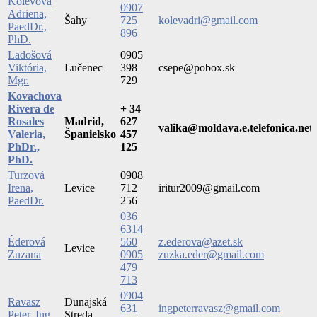
Kolevová
0907
Adriena,
Šahy
725
kolevadri@gmail.com
PaedDr.,
896
PhD.
Ladošová
0905
Viktória,
Lučenec
398
csepe@pobox.sk
Mgr.
729
Kovachova
Rivera de
+ 34
Rosales
Madrid,
627
valika@moldava.e.telefonica.net
Valeria,
Španielsko
457
PhDr.,
125
PhD.
Turzová
0908
Irena,
Levice
712
iritur2009@gmail.com
PaedDr.
256
036
6314
Éderová
560
z.ederova@azet.sk
Levice
Zuzana
0905
zuzka.eder@gmail.com
479
713
0904
Ravasz
Dunajská
631
ingpeterravasz@gmail.com
Peter, Ing.
Streda