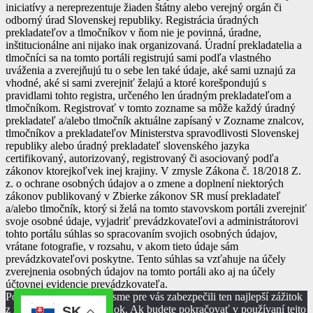
iniciatívy a nereprezentuje žiaden štátny alebo verejný orgán či
odborný úrad Slovenskej republiky. Registrácia úradných
prekladateľov a tlmočníkov v ňom nie je povinná, úradne,
inštitucionálne ani nijako inak organizovaná. Úradní prekladatelia a
tlmočníci sa na tomto portáli registrujú sami podľa vlastného
uváženia a zverejňujú tu o sebe len také údaje, aké sami uznajú za
vhodné, aké si sami zverejniť želajú a ktoré korešpondujú s
pravidlami tohto registra, určeného len úradným prekladateľom a
tlmočníkom. Registrovať v tomto zozname sa môže každý úradný
prekladateľ a/alebo tlmočník aktuálne zapísaný v Zozname znalcov,
tlmočníkov a prekladateľov Ministerstva spravodlivosti Slovenskej
republiky alebo úradný prekladateľ slovenského jazyka
certifikovaný, autorizovaný, registrovaný či asociovaný podľa
zákonov ktorejkoľvek inej krajiny. V zmysle Zákona č. 18/2018 Z.
z. o ochrane osobných údajov a o zmene a doplnení niektorých
zákonov publikovaný v Zbierke zákonov SR musí prekladateľ
a/alebo tlmočník, ktorý si želá na tomto stavovskom portáli zverejniť
svoje osobné údaje, vyjadriť prevádzkovateľovi a administrátorovi
tohto portálu súhlas so spracovaním svojich osobných údajov,
vrátane fotografie, v rozsahu, v akom tieto údaje sám
prevádzkovateľovi poskytne. Tento súhlas sa vzťahuje na účely
zverejnenia osobných údajov na tomto portáli ako aj na účely
účtovnej evidencie prevádzkovateľa.
Používame cookies aby sme pre vás zabezpečili ten najlepší zážitok
z našich webových stránok. Ak budete pokračovať v používaní tejto
SK