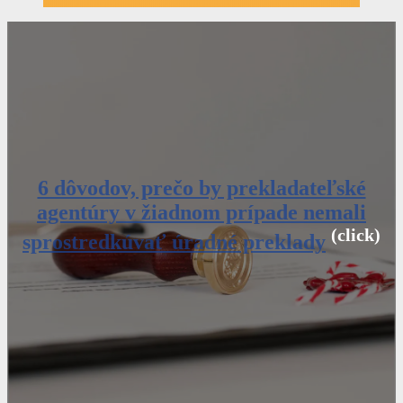
6 dôvodov, prečo by prekladateľské
agentúry v žiadnom prípade nemali
(click)
sprostredkúvať úradné preklady