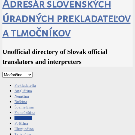
Adresár slovenských
úradných prekladateľov
a tlmočníkov
Unofficial directory of Slovak official
translators and interpreters
Prekladatelia
Angličtina
Nemčina
Ruština
Španielčina
Francúzština
Maďarčina
Poľština
Ukrajinčina
Taliančina