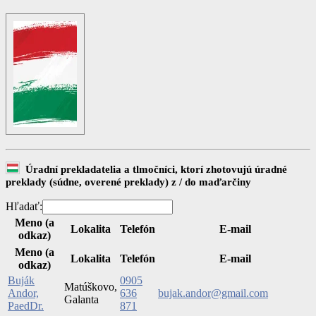
Úradní prekladatelia a tlmočníci, ktorí zhotovujú úradné
preklady (súdne, overené preklady) z / do maďarčiny
Hľadať:
Meno (a
Lokalita
Telefón
E-mail
odkaz)
Meno (a
Lokalita
Telefón
E-mail
odkaz)
Buják
0905
Matúškovo,
Andor,
636
bujak.andor@gmail.com
Galanta
PaedDr.
871