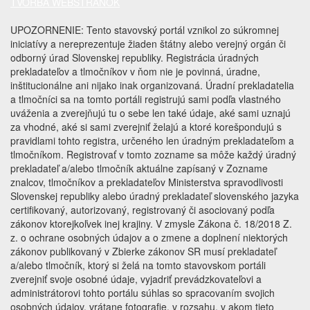
TVORBA WEBSTRÁNOK
UPOZORNENIE: Tento stavovský portál vznikol zo súkromnej
iniciatívy a nereprezentuje žiaden štátny alebo verejný orgán či
odborný úrad Slovenskej republiky. Registrácia úradných
prekladateľov a tlmočníkov v ňom nie je povinná, úradne,
inštitucionálne ani nijako inak organizovaná. Úradní prekladatelia
a tlmočníci sa na tomto portáli registrujú sami podľa vlastného
uváženia a zverejňujú tu o sebe len také údaje, aké sami uznajú
za vhodné, aké si sami zverejniť želajú a ktoré korešpondujú s
pravidlami tohto registra, určeného len úradným prekladateľom a
tlmočníkom. Registrovať v tomto zozname sa môže každý úradný
prekladateľ a/alebo tlmočník aktuálne zapísaný v Zozname
znalcov, tlmočníkov a prekladateľov Ministerstva spravodlivosti
Slovenskej republiky alebo úradný prekladateľ slovenského jazyka
certifikovaný, autorizovaný, registrovaný či asociovaný podľa
zákonov ktorejkoľvek inej krajiny. V zmysle Zákona č. 18/2018 Z.
z. o ochrane osobných údajov a o zmene a doplnení niektorých
zákonov publikovaný v Zbierke zákonov SR musí prekladateľ
a/alebo tlmočník, ktorý si želá na tomto stavovskom portáli
zverejniť svoje osobné údaje, vyjadriť prevádzkovateľovi a
administrátorovi tohto portálu súhlas so spracovaním svojich
osobných údajov, vrátane fotografie, v rozsahu, v akom tieto