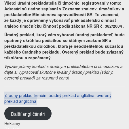
Všetci úradní prekladatelia či tlmočníci registrovaní v tomto
Adresári sú riadne zapísaní v Zozname znalcov, tlmočníkov a
prekladateľov Ministerstva spravodlivosti SR. To znamená,
že každý je oprávnený vykonávať prekladateľskú činnosť
a/alebo tlmočnícku činnosť podľa zákona NR SR č. 382/2004 .
Úradný preklad, ktorý vám vyhotoví úradný prekladateľ, bude
opatrený okrúhlou pečiatkou so štátnym znakom SR a
prekladateľskou doložkou, ktorá je neoddeliteľnou súčasťou
každého úradného prekladu. Overený preklad bude zviazaný
trikolórou a zapečatený.
Využite priamy kontakt s úradným prekladateľom či tlmočníkom a
dajte si vypracovať skutočne kvalitný úradný preklad (súdny,
overený preklad) za rozumnú cenu!
úradný preklad trenčín, úradný preklad angličtina, overený
preklad angličtina
Ďalší angličtinári
Reklamy