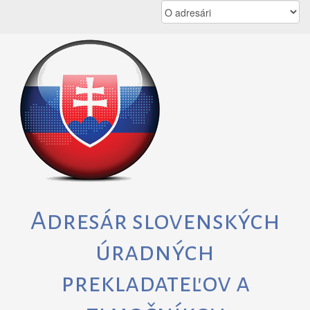
Skip
to
content
Adresár slovenských
úradných
prekladateľov a