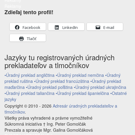
Reklamy
Reklamy
Zdieľaj tento profil!
Facebook
LinkedIn
E-mail
Tlačiť
Jazyky tu registrovaných úradných
prekladateľov a tlmočníkov
•Úradný preklad angličtina
•Úradný preklad nemčina
•Úradný
preklad ruština
•Úradný preklad francúzština
•Úradný preklad
maďarčina
•Úradný preklad poľština
•Úradný preklad ukrajinčina
•Úradný preklad taliančina
•Úradný preklad španielčina
•Ostatné
jazyky
Copyright © 2010 - 2026
Adresár úradných prekladateľov a
tlmočníkov
.
Všetky práva vyhradené a právne vymožiteľné
Súkromná iniciatíva † Ing. Peter Gomolčák
Prevzala a spravuje Mgr. Galina Gomolčáková