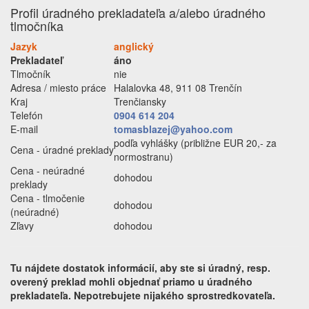
Profil úradného prekladateľa a/alebo úradného
tlmočníka
Jazyk
anglický
Prekladateľ
áno
Tlmočník
nie
Adresa / miesto práce
Halalovka 48, 911 08 Trenčín
Kraj
Trenčiansky
Telefón
0904 614 204
E-mail
tomasblazej@yahoo.com
podľa vyhlášky (približne EUR 20,- za
Cena - úradné preklady
normostranu)
Cena - neúradné
dohodou
preklady
Cena - tlmočenie
dohodou
(neúradné)
Zľavy
dohodou
Tu nájdete dostatok informácií, aby ste si úradný, resp.
overený preklad mohli objednať priamo u úradného
prekladateľa. Nepotrebujete nijakého sprostredkovateľa.