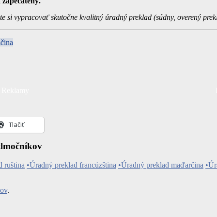
 zapečatený.
e si vypracovať skutočne kvalitný úradný preklad (súdny, overený pre
mčina
Reklamy
Tlačiť
tlmočníkov
 ruština
•Úradný preklad francúzština
•Úradný preklad maďarčina
•Úr
kov
.