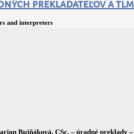
dných prekladateľov a tl
ors and interpreters
arion Bujňáková, CSc. – úradné preklady –