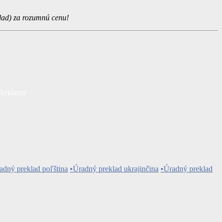
klad) za rozumnú cenu!
Reklamy
adný preklad poľština
•Úradný preklad ukrajinčina
•Úradný preklad