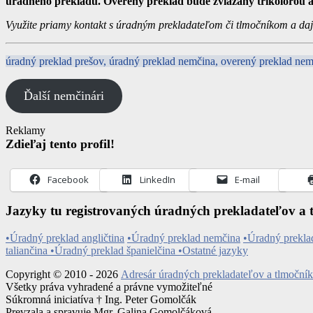
úradného prekladu. Overený preklad bude zviazaný trikolórou a
Využite priamy kontakt s úradným prekladateľom či tlmočníkom a dajt
úradný preklad prešov, úradný preklad nemčina, overený preklad ne
Ďalší nemčinári
Reklamy
Zdieľaj tento profil!
Facebook
LinkedIn
E-mail
Jazyky tu registrovaných úradných prekladateľov a 
•Úradný preklad angličtina
•Úradný preklad nemčina
•Úradný preklad
taliančina
•Úradný preklad španielčina
•Ostatné jazyky
Copyright © 2010 - 2026
Adresár úradných prekladateľov a tlmoční
Všetky práva vyhradené a právne vymožiteľné
Súkromná iniciatíva † Ing. Peter Gomolčák
Prevzala a spravuje Mgr. Galina Gomolčáková