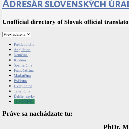
Adresár slovenských úra
Unofficial directory of Slovak official translat
Prekladatelia
Angličtina
Nemčina
Ruština
Španielčina
Francúzština
Maďarčina
Poľština
Ukrajinčina
Taliančina
Ďalšie jazyky
TLMOČNÍCI
Práve sa nachádzate tu:
PhDr. M