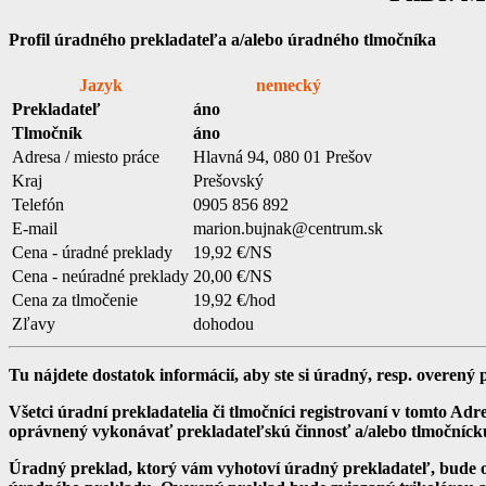
Profil úradného prekladateľa a/alebo úradného tlmočníka
Jazyk
nemecký
Prekladateľ
áno
Tlmočník
áno
Adresa / miesto práce
Hlavná 94, 080 01 Prešov
Kraj
Prešovský
Telefón
0905 856 892
E-mail
marion.bujnak@centrum.sk
Cena - úradné preklady
19,92 €/NS
Cena - neúradné preklady
20,00 €/NS
Cena za tlmočenie
19,92 €/hod
Zľavy
dohodou
Tu nájdete dostatok informácií, aby ste si úradný, resp. overe
Všetci úradní prekladatelia či tlmočníci registrovaní v tomto Ad
oprávnený vykonávať prekladateľskú činnosť a/alebo tlmočníck
Úradný preklad, ktorý vám vyhotoví úradný prekladateľ, bude 