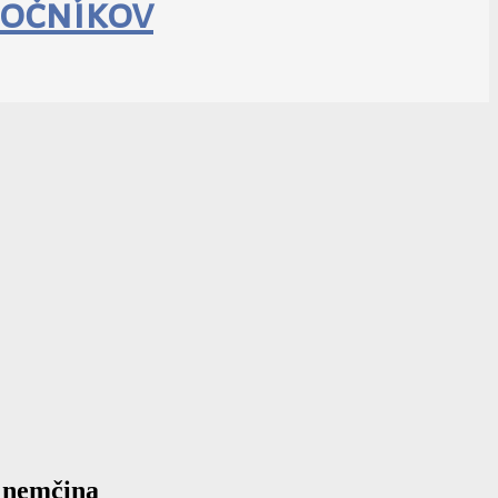
močníkov
 nemčina