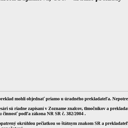
ný preklad mohli objednať priamo u úradného prekladateľa. Nepotr
resári sú riadne zapísaní v Zozname znalcov, tlmočníkov a preklad
u činnosť podľa zákona NR SR č. 382/2004 .
opatrený okrúhlou pečiatkou so štátnym znakom SR a prekladateľ