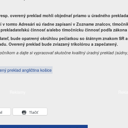
, resp. overený preklad mohli objednať priamo u úradného preklada
aní v tomto Adresári sú riadne zapísaní v Zozname znalcov, tlmoční
prekladateľskú činnosť a/alebo tlmočnícku činnosť podľa zákona 
dateľ, bude opatrený okrúhlou pečiatkou so štátnym znakom SR a 
du. Overený preklad bude zviazaný trikolórou a zapečatený.
očníkom a dajte si vypracovať skutočne kvalitný úradný preklad (súdn
ený preklad angličtina košice
Reklamy
Rekl
il
Tlačiť