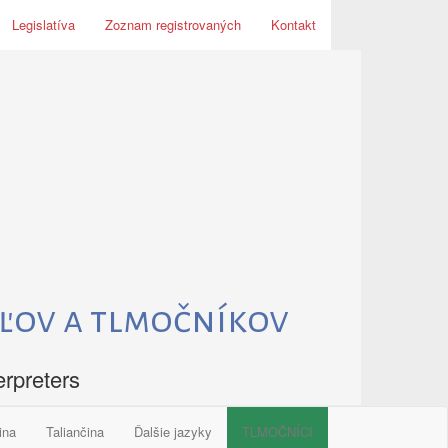
Legislatíva
Zoznam registrovaných
Kontakt
ľov a tlmočníkov
erpreters
ina
Taliančina
Ďalšie jazyky
TLMOČNÍCI