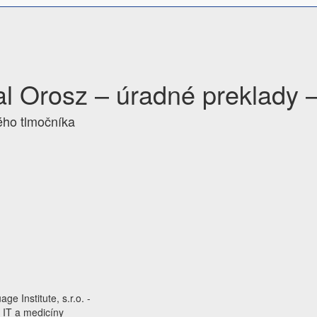
l Orosz – úradné preklady –
ého tlmočníka
ge Institute, s.r.o. -
, IT a medicíny