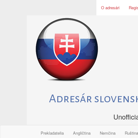
Skip
O adresári
Regis
to
content
Adresár slovens
Unoffici
Prekladatelia
Angličtina
Nemčina
Ruštin