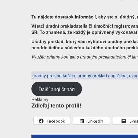
Tu nájdete dostatok informácií, aby ste si úradný
Všetci úradní prekladatelia či tlmočníci registrov
SR. To znamená, že každý je oprávnený vykonávať 
Úradný preklad, ktorý vám vyhotoví úradný prekla
neoddeliteľnou súčasťou každého úradného prekla
Využite priamy kontakt s úradným prekladateľom či tlm
úradný preklad košice, úradný preklad angličtina, over
Ďalší angličtinári
Reklamy
Zdieľaj tento profil!
Facebook
LinkedIn
E-ma