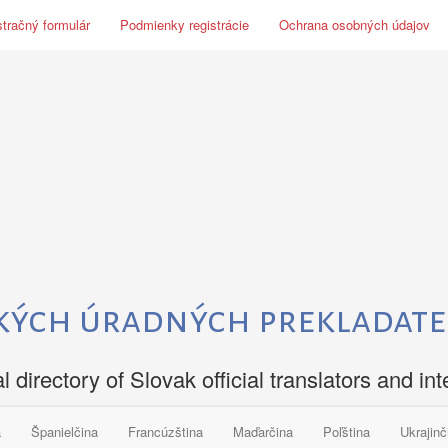
tračný formulár
Podmienky registrácie
Ochrana osobných údajov
kých úradných prekladate
al directory of Slovak official translators and int
a
Španielčina
Francúzština
Maďarčina
Poľština
Ukrajinč