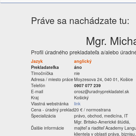
Práve sa nachádzate tu:
Mgr. Micha
Profil úradného prekladateľa a/alebo úradn
Jazyk
anglický
Prekladateľka
áno
Tlmočníčka
nie
Adresa / miesto práce
Moyzesova 24, 040 01, Košice
Telefón
0907 077 239
E-mail
orosz@uradnyprekladatel.sk
Kraj
Košický
Vlastná webstránka
link
Cena - úradný preklad
20 € / normostrana
Špecializácia
právo, obchod, medicína, IT
Mgr. Britsko-Americké štúdiá,
Ďalšie informácie
majiteľ a riaditeľ Academy Langua
klientela v oblasti práva, biznisu