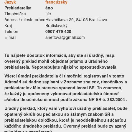
Jazyk
francúzsky
Prekladateľka
áno
Tlmočníčka
nie
Adresa / miesto práce
Hlaváčikova 29, 84105 Bratislava
Kraj
Bratislavský
Telefón
0907 479 420
E-mail
anettova@gmail.com
Tu nájdete dostatok informácií, aby ste si úradný, resp.
overený preklad mohli objednať priamo u úradného
prekladateľa. Nepotrebujete nijakého sprostredkovateľa.
Všetci úradní prekladatelia či tlmočníci registrovaní v tomto
Adresári sú riadne zapísaní v Zozname znalcov, tlmočníkov a
prekladateľov Ministerstva spravodlivosti SR. To znamená,
že každý je oprávnený vykonávať prekladateľskú činnosť
a/alebo tlmočnícku činnosť podľa zákona NR SR č. 382/2004 .
Úradný preklad, ktorý vám vyhotoví úradný prekladateľ, bude
opatrený okrúhlou pečiatkou so štátnym znakom SR a
prekladateľskou doložkou, ktorá je neoddeliteľnou súčasťou
každého úradného prekladu. Overený preklad bude zviazaný
trikolórou a zapečatený.