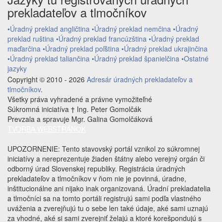
prekladateľov a tlmočníkov
•Úradný preklad angličtina
•Úradný preklad nemčina
•Úradný
preklad ruština
•Úradný preklad francúzština
•Úradný preklad
maďarčina
•Úradný preklad poľština
•Úradný preklad ukrajinčina
•Úradný preklad taliančina
•Úradný preklad španielčina
•Ostatné
jazyky
Copyright © 2010 - 2026
Adresár úradných prekladateľov a
tlmočníkov
.
Všetky práva vyhradené a právne vymožiteľné
Súkromná iniciatíva † Ing. Peter Gomolčák
Prevzala a spravuje Mgr. Galina Gomolčáková
TVORBA WEBSTRÁNOK
UPOZORNENIE: Tento stavovský portál vznikol zo súkromnej
iniciatívy a nereprezentuje žiaden štátny alebo verejný orgán či
odborný úrad Slovenskej republiky. Registrácia úradných
prekladateľov a tlmočníkov v ňom nie je povinná, úradne,
inštitucionálne ani nijako inak organizovaná. Úradní prekladatelia
a tlmočníci sa na tomto portáli registrujú sami podľa vlastného
uváženia a zverejňujú tu o sebe len také údaje, aké sami uznajú
za vhodné, aké si sami zverejniť želajú a ktoré korešpondujú s