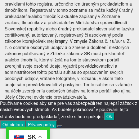
pravidlami tohto registra, určeného len úradným prekladateľom a
tlmočníkom. Registrovať v tomto zozname sa môže každý úradný
prekladateľ a/alebo tlmočník aktuálne zapísaný v Zozname
znalcov, tlmočníkov a prekladateľov Ministerstva spravodlivosti
Slovenskej republiky alebo úradný prekladateľ slovenského jazyka
certifikovaný, autorizovaný, registrovaný či asociovaný podľa
zákonov ktorejkoľvek inej krajiny. V zmysle Zákona č. 18/2018 Z.
z. o ochrane osobných údajov a o zmene a doplnení niektorých
zákonov publikovaný v Zbierke zákonov SR musí prekladateľ
a/alebo tlmočník, ktorý si želá na tomto stavovskom portáli
zverejniť svoje osobné údaje, vyjadriť prevádzkovateľovi a
administrátorovi tohto portálu súhlas so spracovaním svojich
osobných údajov, vrátane fotografie, v rozsahu, v akom tieto
údaje sám prevádzkovateľovi poskytne. Tento súhlas sa vzťahuje
na účely zverejnenia osobných údajov na tomto portáli ako aj na
účely účtovnej evidencie prevádzkovateľa.
Používame cookies aby sme pre vás zabezpečili ten najlepší zážitok z
našich webových stránok. Ak budete pokračovať v používaní tejto
stránky budeme predpokladať, že ste s ňou spokojní.
Ok
Odmietam
Privacy policy
SK