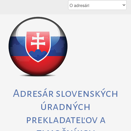
Skip
to
content
Adresár slovenských
úradných
prekladateľov a