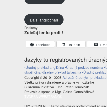
Ďalší angličtinári
Reklamy
Zdieľaj tento profil!
Facebook
LinkedIn
E-ma
Jazyky tu registrovaných úradný
•Úradný preklad angličtina
•Úradný preklad nemčina
•
ukrajinčina
•Úradný preklad taliančina
•Úradný preklad
Copyright © 2010 - 2026
Adresár úradných prekladateľ
Všetky práva vyhradené a právne vymožiteľné
Súkromná iniciatíva † Ing. Peter Gomolčák
Prevzala a spravuje Mgr. Galina Gomolčáková
TVORBA WEBSTRÁNOK
UPOZORNENIE: Tento stavovský portál vznikol zo súkrom