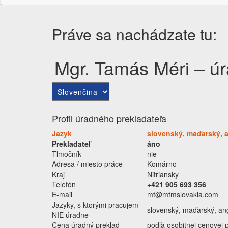
Práve sa nachádzate tu:
Mgr. Tamás Méri – úr
Choose
a
language
Profil úradného prekladateľa
Jazyk
slovenský, maďarský, 
Prekladateľ
áno
Tlmočník
nie
Adresa / miesto práce
Komárno
Kraj
Nitriansky
Telefón
+421 905 693 356
E-mail
mt@mtmslovakia.com
Jazyky, s ktorými pracujem
slovenský, maďarský, ang
NIE úradne
Cena úradný preklad
podľa osobitnej cenovej