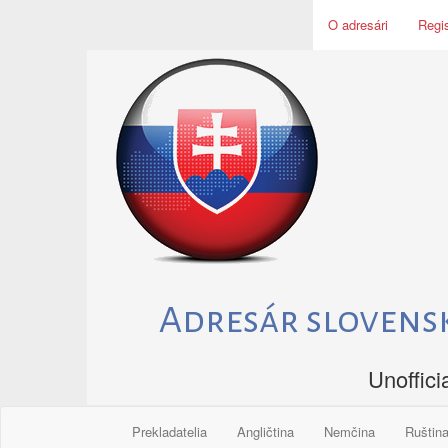
Skip
O adresári
Regis
to
content
Adresár slovens
Unoffici
Prekladatelia
Angličtina
Nemčina
Ruštin