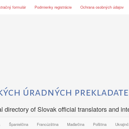
tračný formulár
Podmienky registrácie
Ochrana osobných údajov
kých úradných prekladate
al directory of Slovak official translators and int
a
Španielčina
Francúzština
Maďarčina
Poľština
Ukrajinč