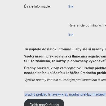
Ďalšie informácie
link
Referencie od minulých k
link
Tu nájdete dostatok informácií, aby ste si úradný
Všetci úradní prekladatelia či tlmočníci registrov
SR. To znamená, že každý je oprávnený vykonávať 
Úradný preklad, ktorý vám vyhotoví úradný prekla
neoddeliteľnou súčasťou každého úradného prekla
Využite priamy kontakt s úradným prekladateľom či tlm
úradný preklad trnavský kraj, úradný preklad maďarčin
Ďalší maďarčinári