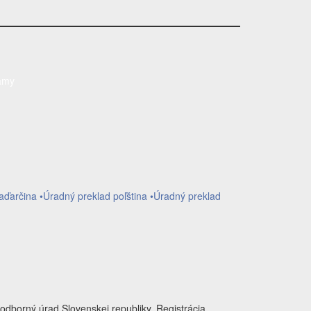
amy
aďarčina
•Úradný preklad poľština
•Úradný preklad
odborný úrad Slovenskej republiky. Registrácia