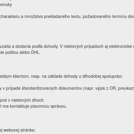
 ponuky
 charakteru a množstva prekladaného textu, požadovaného termínu dod
zatia a dodania podľa dohody. V niektorých prípadoch aj elektronické
anie poštou alebo DHL.
tálym klientom, resp. na základe dohody o dlhodobej spolupráci.
vy v prípade štandardizovaných dokumentov (napr. výpis z OR, preukazy
pné v niektorých dňoch.
nt ma kontaktuje písomnou správou.
ej webovej stránke: