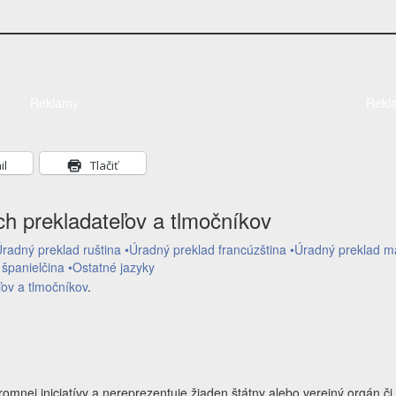
Reklamy
Rekl
il
Tlačiť
ch prekladateľov a tlmočníkov
Úradný preklad ruština
•Úradný preklad francúzština
•Úradný preklad m
 španielčina
•Ostatné jazyky
ov a tlmočníkov
.
nej iniciatívy a nereprezentuje žiaden štátny alebo verejný orgán či 