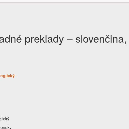
adné preklady – slovenčina, 
anglický
lický
 ponuky