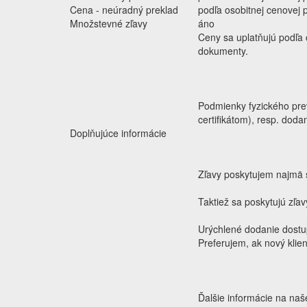
Cena - neúradný preklad
podľa osobitnej cenovej
Množstevné zľavy
áno
Ceny sa uplatňujú podľa
dokumenty.
Podmienky fyzického prev
certifikátom), resp. dod
Doplňujúce informácie
Zľavy poskytujem najmä s
Taktiež sa poskytujú zľa
Urýchlené dodanie dostu
Preferujem, ak nový klie
Ďalšie informácie na naš