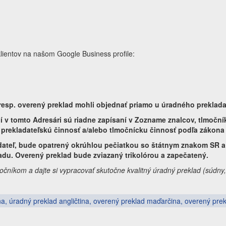
lientov na našom Google Business profile:
, resp. overený preklad mohli objednať priamo u úradného preklada
aní v tomto Adresári sú riadne zapísaní v Zozname znalcov, tlmoční
prekladateľskú činnosť a/alebo tlmočnícku činnosť podľa zákona 
dateľ, bude opatrený okrúhlou pečiatkou so štátnym znakom SR a 
du. Overený preklad bude zviazaný trikolórou a zapečatený.
očníkom a dajte si vypracovať skutočne kvalitný úradný preklad (súdn
a, úradný preklad angličtina, overený preklad maďarčina, overený prek