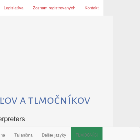
Legislatíva
Zoznam registrovaných
Kontakt
ľov a tlmočníkov
erpreters
ina
Taliančina
Ďalšie jazyky
TLMOČNÍCI