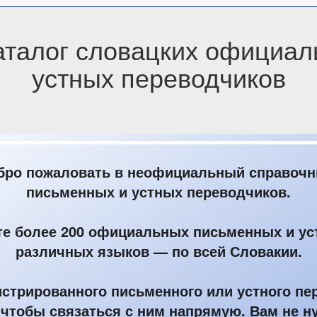
талог словацких официал
устных переводчиков
бро пожаловать в неофициальный справоч
письменных и устных переводчиков.
те более 200 официальных письменных и ус
различных языков — по всей Словакии.
истрированного письменного или устного пе
тобы связаться с ним напрямую. Вам не ну