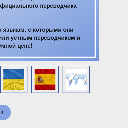
официального переводчика
о языкам, с которыми они
или устным переводчиком и
умной цене!
ь!