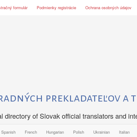
tračný formulár
Podmienky registrácie
Ochrana osobných údajov
radných prekladateľov a 
al directory of Slovak official translators and int
Spanish
French
Hungarian
Polish
Ukrainian
Italian