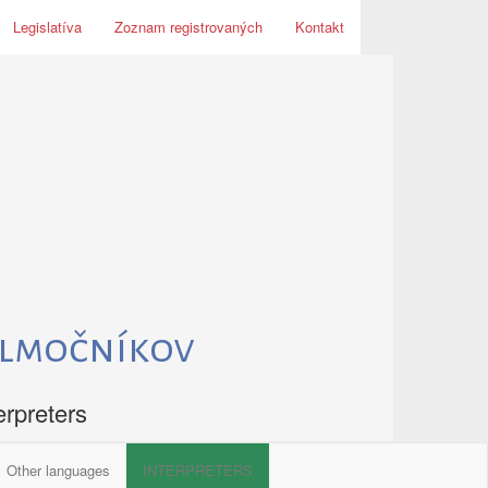
Legislatíva
Zoznam registrovaných
Kontakt
tlmočníkov
erpreters
Other languages
INTERPRETERS